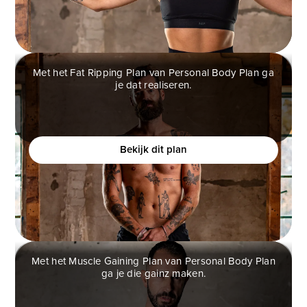
Met het Fat Ripping Plan van Personal Body Plan ga
je dat realiseren.
FAT RIPPING PLAN
Wil je een atletisch fysiek creëren en je zelfverzekerd
voelen?
Bekijk dit plan
Met het Muscle Gaining Plan van Personal Body Plan
ga je die gainz maken.
MUSCLE GAINING PLAN
Ben jij een man die graag spiermassa op wilt