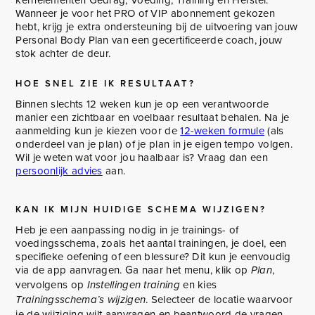
Wanneer je voor het PRO of VIP abonnement gekozen
hebt, krijg je extra ondersteuning bij de uitvoering van jouw
Personal Body Plan van een gecertificeerde coach, jouw
stok achter de deur.
HOE SNEL ZIE IK RESULTAAT?
Binnen slechts 12 weken kun je op een verantwoorde
manier een zichtbaar en voelbaar resultaat behalen. Na je
aanmelding kun je kiezen voor de
12-weken formule
(als
onderdeel van je plan) of je plan in je eigen tempo volgen.
Wil je weten wat voor jou haalbaar is? Vraag dan een
persoonlijk advies
aan.
KAN IK MIJN HUIDIGE SCHEMA WIJZIGEN?
Heb je een aanpassing nodig in je trainings- of
voedingsschema, zoals het aantal trainingen, je doel, een
specifieke oefening of een blessure? Dit kun je eenvoudig
via de app aanvragen. Ga naar het menu, klik op
,
Plan
vervolgens op
en kies
Instellingen training
. Selecteer de locatie waarvoor
Trainingsschema’s wijzigen
je de wijziging wilt aanvragen en beantwoord de vragen.