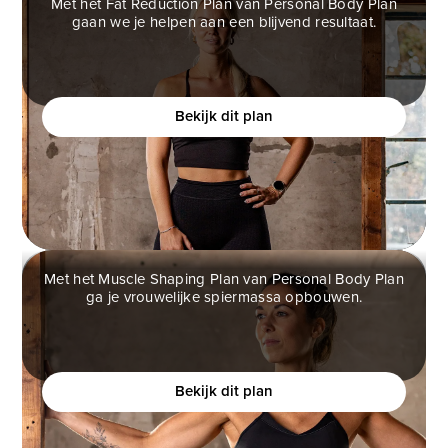
Met het Fat Reduction Plan van Personal Body Plan
gaan we je helpen aan een blijvend resultaat.
FAT REDUCTION PLAN
Ben jij een vrouw die helemaal klaar is met
(crash)diëten en eindelijk verantwoord af wilt vallen?
Bekijk dit plan
Met het Muscle Shaping Plan van Personal Body Plan
ga je vrouwelijke spiermassa opbouwen.
MUSCLE SHAPING PLAN
Ben jij een vrouw die meer vrouwelijke vormen wilt,
maar bang is om te gespierd te worden?
Bekijk dit plan