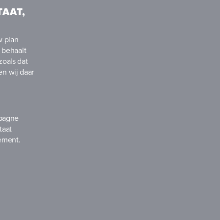
TAAT,
w plan
 behaalt
zoals dat
en wij daar
mpagne
taat
nement.