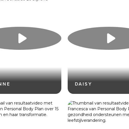
NNE
DAISY