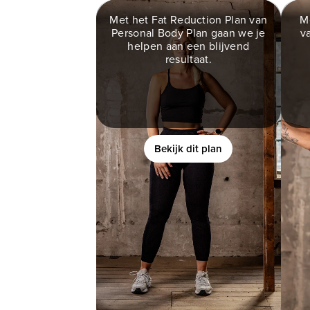
Met het Fat Reduction Plan van
M
Personal Body Plan gaan we je
v
FAT REDUCTION
helpen aan een blijvend
PLAN
resultaat.
Ben jij een vrouw die helemaal
klaar is met (crash)diëten en
vr
eindelijk verantwoord af wilt
vallen?
Bekijk dit plan