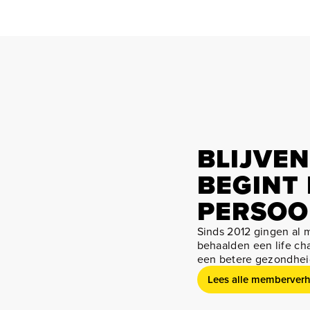
BLIJVE
BEGINT
PERSOO
Sinds 2012 gingen al 
behaalden een life cha
een betere gezondheid
Lees alle memberverh