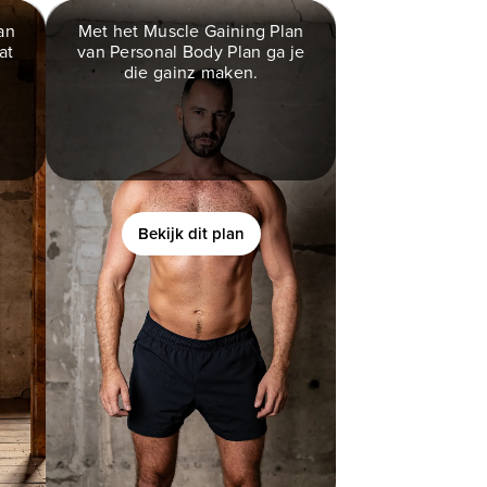
an
Met het Muscle Gaining Plan
at
van Personal Body Plan ga je
N
MUSCLE GAINING
die gainz maken.
PLAN
k
rd
Ben jij een man die graag
spiermassa op wilt bouwen,
maar het moeilijk vindt om dit
te realiseren?
Bekijk dit plan