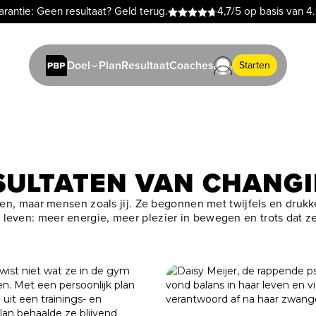
rantie: Geen resultaat? Geld terug.
4,7/5 op basis van 4
Plan
Resultaat
Coaches
Doel
Starten
SULTATEN VAN CHANGI
en, maar mensen zoals jij. Ze begonnen met twijfels en druk
ks leven: meer energie, meer plezier in bewegen en trots dat 