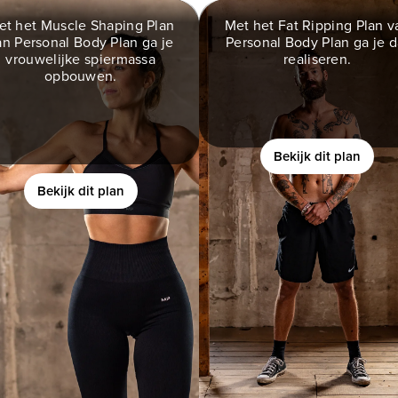
et het Muscle Shaping Plan
Met het Fat Ripping Plan v
an Personal Body Plan ga je
Personal Body Plan ga je d
MUSCLE SHAPING
FAT RIPPING PLA
vrouwelijke spiermassa
realiseren.
PLAN
Wil je een atletisch fysie
opbouwen.
creëren en je zelfverzeke
Ben jij een vrouw die meer
voelen?
ouwelijke vormen wilt, maar
bang is om te gespierd te
worden?
Bekijk dit plan
Bekijk dit plan