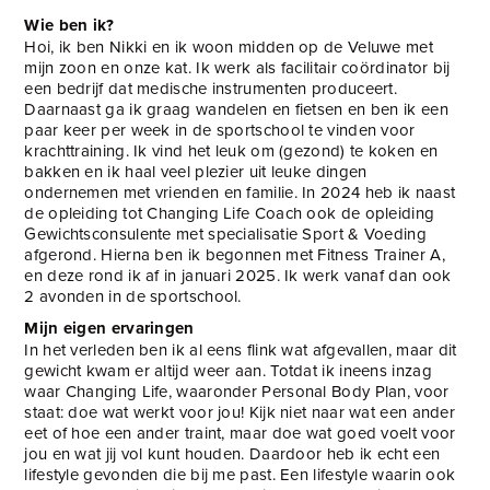
Wie ben ik?
Hoi, ik ben Nikki en ik woon midden op de Veluwe met
mijn zoon en onze kat. Ik werk als facilitair coördinator bij
een bedrijf dat medische instrumenten produceert.
Daarnaast ga ik graag wandelen en fietsen en ben ik een
paar keer per week in de sportschool te vinden voor
krachttraining. Ik vind het leuk om (gezond) te koken en
bakken en ik haal veel plezier uit leuke dingen
ondernemen met vrienden en familie. In 2024 heb ik naast
de opleiding tot Changing Life Coach ook de opleiding
Gewichtsconsulente met specialisatie Sport & Voeding
afgerond. Hierna ben ik begonnen met Fitness Trainer A,
en deze rond ik af in januari 2025. Ik werk vanaf dan ook
2 avonden in de sportschool.
Mijn eigen ervaringen
In het verleden ben ik al eens flink wat afgevallen, maar dit
gewicht kwam er altijd weer aan. Totdat ik ineens inzag
waar Changing Life, waaronder Personal Body Plan, voor
staat: doe wat werkt voor jou! Kijk niet naar wat een ander
eet of hoe een ander traint, maar doe wat goed voelt voor
jou en wat jij vol kunt houden. Daardoor heb ik echt een
lifestyle gevonden die bij me past. Een lifestyle waarin ook