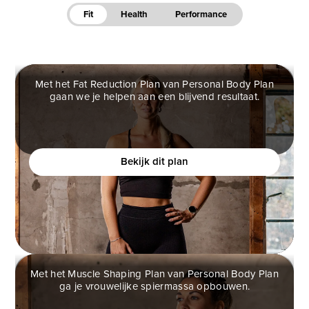
Fit
Health
Performance
Met het Fat Reduction Plan van Personal Body Plan
gaan we je helpen aan een blijvend resultaat.
FAT REDUCTION PLAN
Ben jij een vrouw die helemaal klaar is met
(crash)diëten en eindelijk verantwoord af wilt vallen?
Bekijk dit plan
Met het Muscle Shaping Plan van Personal Body Plan
ga je vrouwelijke spiermassa opbouwen.
MUSCLE SHAPING PLAN
Ben jij een vrouw die meer vrouwelijke vormen wilt,