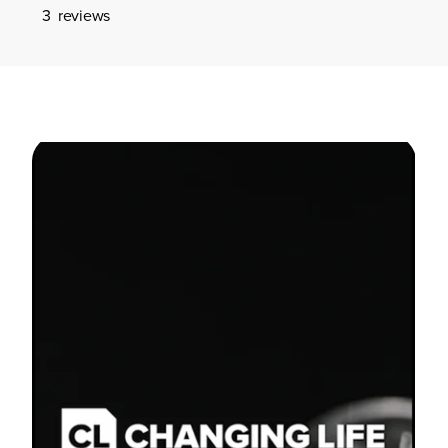
3
reviews