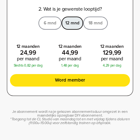
2. Wat is je gewenste looptijd?
6 mnd
12 mnd
18 mnd
12 maanden
12 maanden
12 maanden
24,99
44,99
129,99
per maand
per maand
per maand
Slechts 0,82 per dag
1,48 per dag
4,29 per dag
Word member
Je abonnement wordt na je gekozen abonnementsduur omgezet in een
maandelijks opzegbaar DIY-abonnement.
*
Toegang tot de CL Studio van maandag tot en met vrijdag tijdens daluren
(11:00u-15:00u) voor zelfstandig trainen op afspraak.