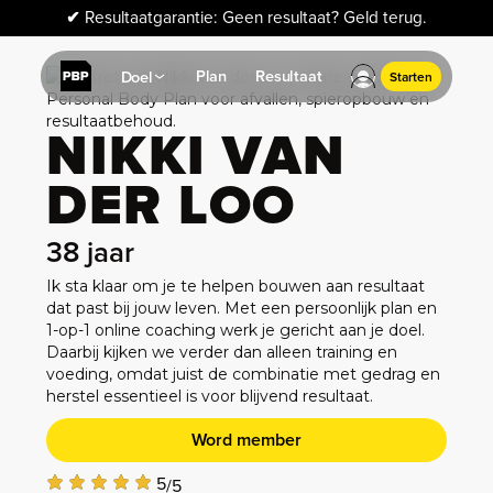
✔
Resultaatgarantie: Geen resultaat? Geld terug.
Plan
Resultaat
Doel
Starten
NIKKI VAN
DER LOO
38
jaar
Ik sta klaar om je te helpen bouwen aan resultaat
dat past bij jouw leven. Met een persoonlijk plan en
1-op-1 online coaching werk je gericht aan je doel.
Daarbij kijken we verder dan alleen training en
voeding, omdat juist de combinatie met gedrag en
herstel essentieel is voor blijvend resultaat.
Word member
5
/5