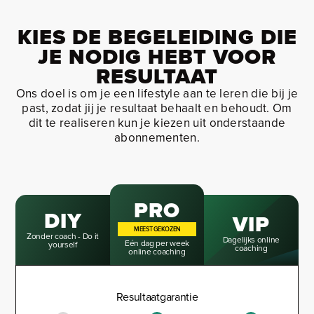
KIES DE BEGELEIDING DIE
JE NODIG HEBT VOOR
RESULTAAT
Ons doel is om je een lifestyle aan te leren die bij je
past, zodat jij je resultaat behaalt en behoudt. Om
dit te realiseren kun je kiezen uit onderstaande
abonnementen.
PRO
DIY
VIP
MEEST GEKOZEN
Zonder coach - Do it
Dagelijks online
Eén dag per week
yourself
coaching
online coaching
Resultaatgarantie