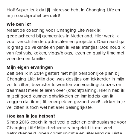
Hoi! Super leuk dat jij interesse hebt in Changing Life en
mijn coachprofiel bezoekt!
Wie ben ik?
Naast de coaching voor Changing Life werk ik
gedetacheerd bij gemeentes in Nederland. Hier werk ik
voor verschillende opdrachten en projecten. Daarnaast ga
ik graag op vakantie en plan ik vaak etentjes! Ook houd ik
van festivals, koken, vlogs/blogs, lezen en quality time met
vrienden en familie.
Mijn eigen ervaringen
Zelf ben ik in 2014 gestart met mijn persoonlijke plan bij
Changing Life. Mijn doel was destijds om lekkerder in mijn
vel te zitten, bewuster te worden van voedingskeuzes en
daarnaast meer te leren over (kracht)training. Hierin heb ik
mijzelf goed kunnen ontwikkelen en inmiddels kan ik
zeggen dat ik mij fit, energiek en gezond voel! Lekker in je
vel zitten is toch wel het aller belangrijkste.
Hoe kan ik jou helpen?
Sinds 2016 coach ik met veel plezier en enthousiasme voor
Changing Life! Mijn deelnemers begeleid ik met veel
betrokkenheid, open communicatie en uiteraard de juiste