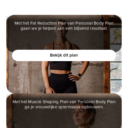
Met het Fat Reduction Plan van Personal Body Plan
gaan we je helpen aan een blijvend resultaat.
FAT REDUCTION PLAN
Ben jij een vrouw die helemaal klaar is met
(crash)diëten en eindelijk verantwoord af wilt vallen?
Bekijk dit plan
Met het Muscle Shaping Plan van Personal Body Plan
ga je vrouwelijke spiermassa opbouwen.
MUSCLE SHAPING PLAN
Ben jij een vrouw die meer vrouwelijke vormen wilt,
maar bang is om te gespierd te worden?