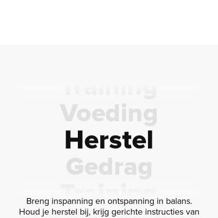
Herstel
Gedrag
Training
Voeding
Herstel
Gedrag
Training
Breng inspanning en ontspanning in balans.
Voeding
Houd je herstel bij, krijg gerichte instructies van