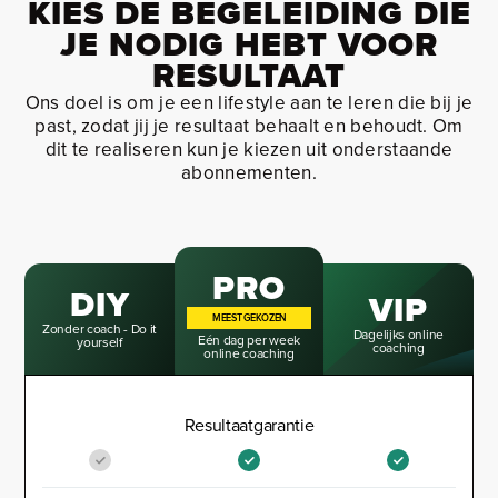
KIES DE BEGELEIDING DIE
JE NODIG HEBT VOOR
RESULTAAT
Ons doel is om je een lifestyle aan te leren die bij je
past, zodat jij je resultaat behaalt en behoudt. Om
dit te realiseren kun je kiezen uit onderstaande
abonnementen.
PRO
DIY
VIP
MEEST GEKOZEN
Zonder coach - Do it
Dagelijks online
Eén dag per week
yourself
coaching
online coaching
Resultaatgarantie