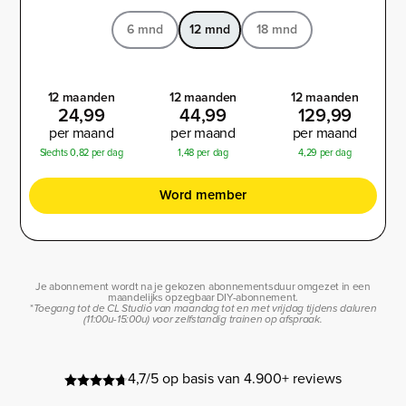
6 mnd
12 mnd
18 mnd
12 maanden
12 maanden
12 maanden
24,99
44,99
129,99
per maand
per maand
per maand
Slechts 0,82 per dag
1,48 per dag
4,29 per dag
Word member
Je abonnement wordt na je gekozen abonnementsduur omgezet in een
maandelijks opzegbaar DIY-abonnement.
*
Toegang tot de CL Studio van maandag tot en met vrijdag tijdens daluren
(11:00u-15:00u) voor zelfstandig trainen op afspraak.
4,7/5 op basis van 4.900+ reviews