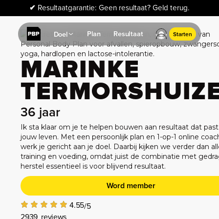
✔
Resultaatgarantie: Geen resultaat? Geld terug.
Plan
Resultaat
Doel
Starten
MARINKE
TERMORSHUIZ
36
jaar
Ik sta klaar om je te helpen bouwen aan resultaat dat past 
jouw leven. Met een persoonlijk plan en 1-op-1 online coac
werk je gericht aan je doel. Daarbij kijken we verder dan al
training en voeding, omdat juist de combinatie met gedr
herstel essentieel is voor blijvend resultaat.
Word member
4.55
/5
2939
reviews